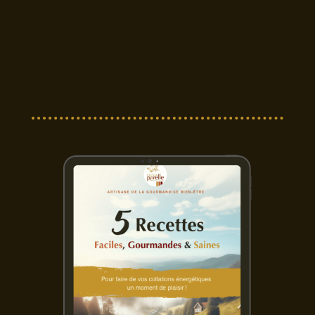
5,90 €
à
35,00 €