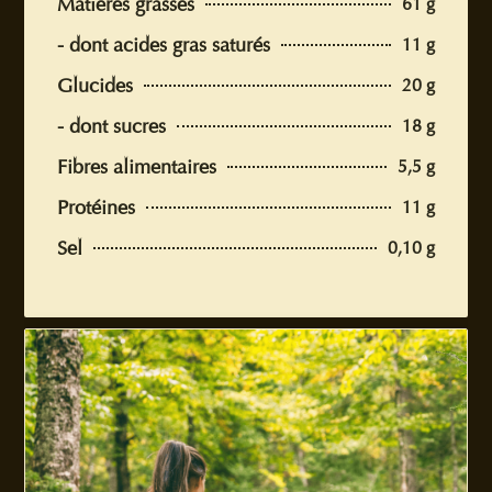
Matières grasses
61 g
- dont acides gras saturés
11 g
Glucides
20 g
- dont sucres
18 g
Fibres alimentaires
5,5 g
Protéines
11 g
Sel
0,10 g