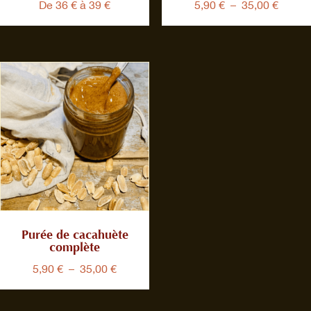
Plage
De 36 € à 39 €
5,90
€
–
35,00
€
de
prix :
5,90 €
à
35,00 
Purée de cacahuète
complète
Plage
5,90
€
–
35,00
€
de
prix :