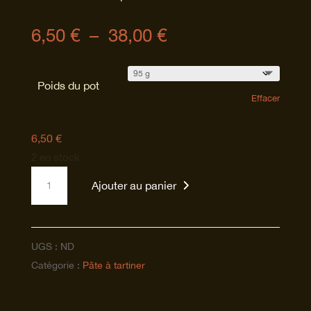
Plage
6,50
€
–
38,00
€
de
prix :
Poids du pot
6,50 €
Effacer
à
38,00 €
6,50
€
2 en stock
quantité
Ajouter au panier
de
Purée
de
UGS :
ND
noisette
Catégorie :
Pâte à tartiner
chocolat
au
lait